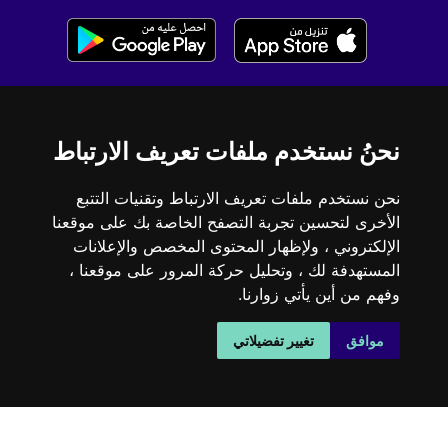
لغات أخرى
نحنُ نستخدم ملفات تعريف الارتباط
Pray as you go (inglés)
Prie en Chemin (francés)
Bidden Onderweg
نحن نستخدم ملفات تعريف الارتباط وتقنيات التتبع
(neerlandés)
الأخرى لتحسين تجربة التصفح الخاصة بك على موقعنا
Rezandovoy (español)
الإلكتروني ، ولإظهار المحتوى المخصص والإعلانات
المستهدفة لك ، وتحليل حركة المرور على موقعنا ،
وفهم من أين يأتي زوارنا.
© 2026 Jesuits
موافق
تغيير تفضيلاتي
تم تطويره بواسطة SJDigital