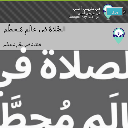
في طريقي أصلي‎
يرى
×
في طريقي أصلي‎
حر - على Google Play
الصَّلاةُ في عالَمٍ مُـحطّم
الصَّلاةُ في عالَمٍ مُـحطّم