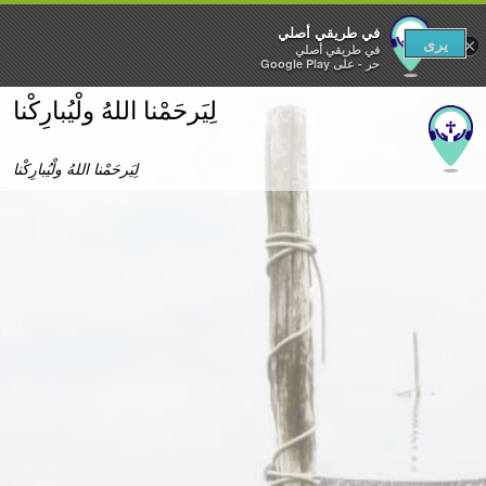
في طريقي أصلي‎
يرى
×
في طريقي أصلي‎
حر - على Google Play
لِيَرحَمْنا اللهُ ولْيُبارِكْنا
لِيَرحَمْنا اللهُ ولْيُبارِكْنا