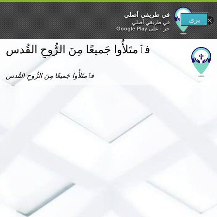
في طريقي أصلي‎
يرى
×
في طريقي أصلي‎
حر - على Google Play
فٱمتَلأُوا جَميعًا مِنَ الرُّوحِ القُدس
فٱمتَلأُوا جَميعًا مِنَ الرُّوحِ القُدس