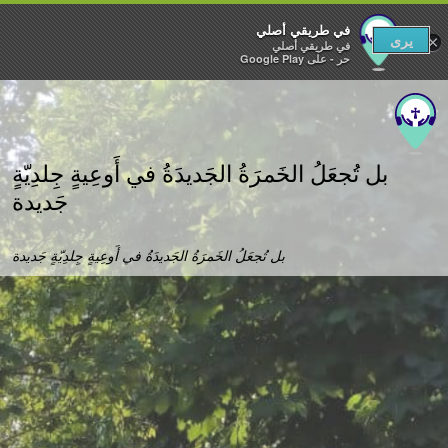
في طريقي أصلي‎
يرى
×
في طريقي أصلي‎
حر - على Google Play
بل تُجعَلُ الخَمرَةُ الجَديدَةُ في أَوعِيةٍ جِلدِيّةٍ
جَديدة
بل تُجعَلُ الخَمرَةُ الجَديدَةُ في أَوعِيةٍ جِلدِيّةٍ جَديدة